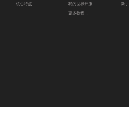
核心特点
我的世界开服
新手
更多教程...